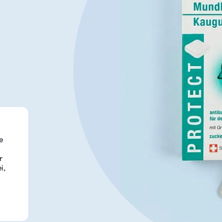
e
r
i,