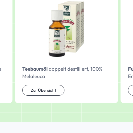
e
Teebaumöl
doppelt destilliert, 100%
F
Melaleuca
E
Zur Übersicht