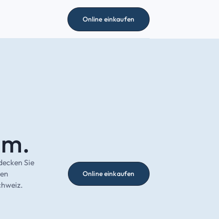
Online einkaufen
am.
decken Sie
ven
Online einkaufen
chweiz.